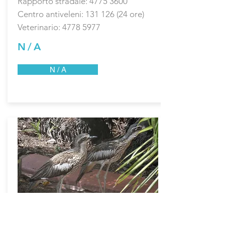
Rapporto stradale:
4775 3600
Centro antiveleni:
131 126 (24
ore)
Veterinario:
4778 5977
N / A
N / A
SALVATAGGIO DELLA FAUNA