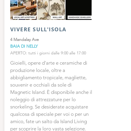
VIVERE SULL'ISOLA
4 Mandalay Ave
BAIA DI NELLY
APERTO: tutti i giorni dalle 9:00 alle 17:00
Gioielli, opere d'arte e ceramiche di
produzione locale, oltre a
abbigliamento tropicale, magliette,
souvenir e occhiali da sole di
Magnetic Island. È disponibile anche il
noleggio di attrezzature per lo
snorkeling. Se desiderate acquistare
qualcosa di speciale per voi o per un
amico, fate un salto da Island Living
per scoprire la loro vasta selezione.