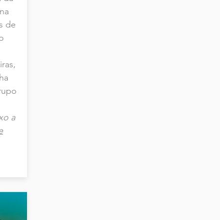
ana
s de
o
iras,
lha
rupo
xo a
e