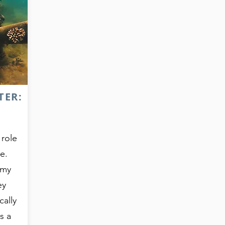
TER:
 role
e.
rmy
ey
cally
s a