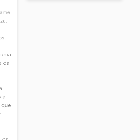
rame
za.
os.
 uma
a da
a
s a
 que
e
a da