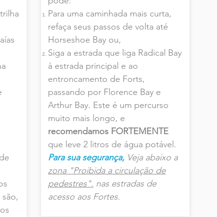
pode:
trilha
Para uma caminhada mais curta,
,
refaça seus passos de volta até
aías
Horseshoe Bay ou,
Siga a estrada que liga Radical Bay
na
à estrada principal e ao
entroncamento de Forts,
e
passando por Florence Bay e
Arthur Bay. Este é um percurso
,
muito mais longo, e
recomendamos FORTEMENTE
que leve 2 litros de água potável.
 de
Para sua segurança,
Veja abaixo a
zona "Proibida a circulação de
os
pedestres".
nas estradas de
 são,
acesso aos Fortes.
tos