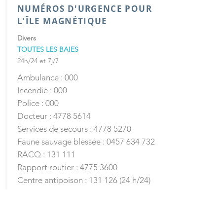
NUMÉROS D'URGENCE POUR
L'ÎLE MAGNÉTIQUE
Divers
TOUTES LES BAIES
24h/24 et 7j/7
Ambulance : 000
Incendie : 000
Police : 000
Docteur :
4778 5614
Services de secours :
4778 5270
Faune sauvage blessée :
0457 634 732
RACQ : 131 111
Rapport routier :
4775 3600
Centre antipoison : 131 126 (24 h/24)
Vétérinaire :
4778 5977
N / A